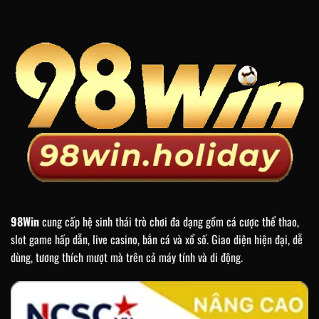
98Win
cung cấp hệ sinh thái trò chơi đa dạng gồm cá cược thể thao,
slot game hấp dẫn, live casino, bắn cá và xổ số. Giao diện hiện đại, dễ
dùng, tương thích mượt mà trên cả máy tính và di động.