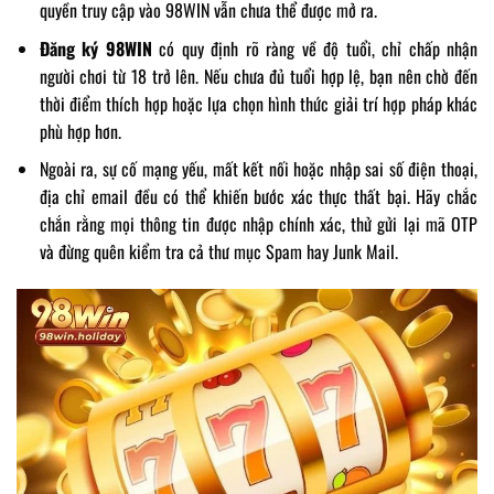
quyền truy cập vào 98WIN vẫn chưa thể được mở ra.
Đăng ký 98WIN
có quy định rõ ràng về độ tuổi, chỉ chấp nhận
người chơi từ 18 trở lên. Nếu chưa đủ tuổi hợp lệ, bạn nên chờ đến
thời điểm thích hợp hoặc lựa chọn hình thức giải trí hợp pháp khác
phù hợp hơn.
Ngoài ra, sự cố mạng yếu, mất kết nối hoặc nhập sai số điện thoại,
địa chỉ email đều có thể khiến bước xác thực thất bại. Hãy chắc
chắn rằng mọi thông tin được nhập chính xác, thử gửi lại mã OTP
và đừng quên kiểm tra cả thư mục Spam hay Junk Mail.