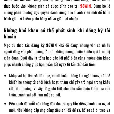
thức bước vào không gian cá cược đỉnh cao tại
98WIN
. Đừng bỏ lỡ
những phần thưởng độc quyền dành riêng cho thành viên mới để hành
trình giải trí thêm phần bùng nổ và giàu lợi nhuận.
Những khó khăn có thể phát sinh khi đăng ký tài
khoản
Mặc dù thao tác
đăng ký 98WIN
khá dễ dàng, nhưng vẫn có nhiều
người dùng vấp phải những rắc rối không mong muốn khiến quá trình bị
gián đoạn. Dưới đây là tổng hợp các lỗi phổ biến cùng hướng dẫn khắc
phục nhanh chóng giúp bạn hoàn tất ngay từ lần thử đầu tiên:
Nhập sai họ tên, số liên lạc, email hoặc thông tin ngân hàng có thể
khiến hệ thống từ chối kích hoạt, thậm chí gây trở ngại trong khâu
rút tiền thưởng. Vì vậy từng chi tiết nhỏ đều cần được kiểm tra cẩn
thận, tránh sai sót làm mất cơ hội.
Bên cạnh đó, mỗi nền tảng đều đưa ra quy tắc riêng dành cho người
mới. Nếu không đáp ứng đúng tiêu chí đã đề ra, hồ sơ sẽ bị treo và